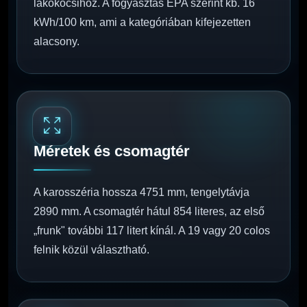
lakókocsihoz. A fogyasztás EPA szerint kb. 16
kWh/100 km, ami a kategóriában kifejezetten
alacsony.
Méretek és csomagtér
A karosszéria hossza 4751 mm, tengelytávja
2890 mm. A csomagtér hátul 854 literes, az első
„frunk" további 117 litert kínál. A 19 vagy 20 colos
felnik közül választható.