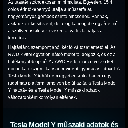
Az utastér szándékosan minimalista. Egyetlen, 15,4
colos érintőképernyő uralja a műszerfalat,
hagyományos gombok szinte nincsenek. Vannak,
akiknek ez kicsit steril, de a logika mögötte egyértelmű:
a szoftverfrissítések éveken át változtathatják a
funkciókat.
Hajtáslánc szempontjából két fő változat érhető el. Az
RWD kivitel egyetlen hátsó motorral dolgozik, és ez a
hatékonyabb opció. Az AWD Performance verzió két
motort kap, szignifikánsan rövidebb gyorsulási idővel. A
Tesla Model Y tehát nem egyetlen autó, hanem egy
rugalmas platform, amelyen belül az ár, a Tesla Model
Y hatótáv és a Tesla Model Y műszaki adatok
változatonként komolyan eltérnek.
Tesla Model Y műszaki adatok és