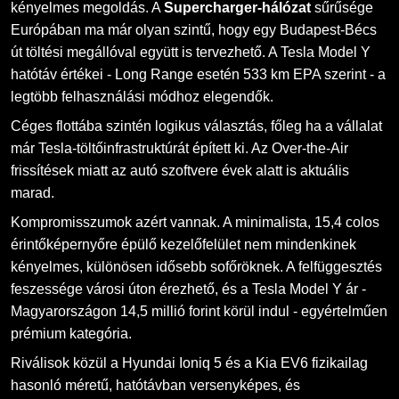
kényelmes megoldás. A
Supercharger-hálózat
sűrűsége
Európában ma már olyan szintű, hogy egy Budapest-Bécs
út töltési megállóval együtt is tervezhető. A Tesla Model Y
hatótáv értékei - Long Range esetén 533 km EPA szerint - a
legtöbb felhasználási módhoz elegendők.
Céges flottába szintén logikus választás, főleg ha a vállalat
már Tesla-töltőinfrastruktúrát épített ki. Az Over-the-Air
frissítések miatt az autó szoftvere évek alatt is aktuális
marad.
Kompromisszumok azért vannak. A minimalista, 15,4 colos
érintőképernyőre épülő kezelőfelület nem mindenkinek
kényelmes, különösen idősebb sofőröknek. A felfüggesztés
feszessége városi úton érezhető, és a Tesla Model Y ár -
Magyarországon 14,5 millió forint körül indul - egyértelműen
prémium kategória.
Riválisok közül a Hyundai Ioniq 5 és a Kia EV6 fizikailag
hasonló méretű, hatótávban versenyképes, és