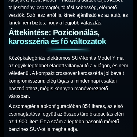
teljesítmény, csomagtér, töltési sebesség, elérhető
verziók. Szó lesz arról is, kinek ajánlható ez az autó, és
kinek nem biztos, hogy a legjobb választás.
Áttekintése: Pozicionálás,
karosszéria és fő változatok
Középkategóriás elektromos SUV-ként a Model Y ma
az egyik legtöbbet eladott villanyautó a világon, és nem
véletlenül. A kompakt crossover karosszéria jól bevált
kompromisszum: elég tágas a mindennapi családi
használathoz, mégis könnyen manőverezhető
városban.
A csomagtér alapkonfigurációban 854 literes, az első
csomagtartóval együtt az összes tárolókapacitás eléri
az 1 900 litert. Ez a szám a legtöbb hasonló méretű
benzines SUV-ot is meghaladja.