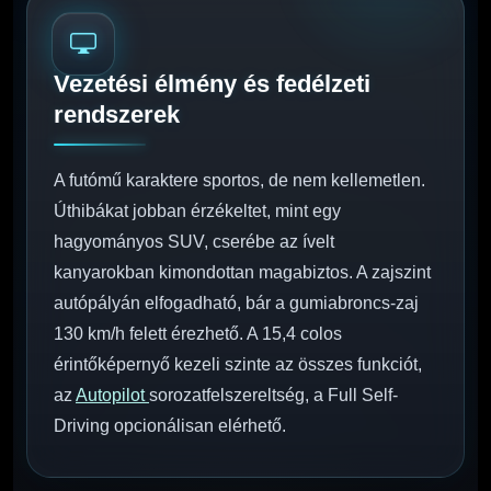
Vezetési élmény és fedélzeti
rendszerek
A futómű karaktere sportos, de nem kellemetlen.
Úthibákat jobban érzékeltet, mint egy
hagyományos SUV, cserébe az ívelt
kanyarokban kimondottan magabiztos. A zajszint
autópályán elfogadható, bár a gumiabroncs-zaj
130 km/h felett érezhető. A 15,4 colos
érintőképernyő kezeli szinte az összes funkciót,
az
Autopilot
sorozatfelszereltség, a Full Self-
Driving opcionálisan elérhető.