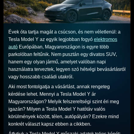
Évek óta tartja magát a csúcson, és nem véletlenül: a
Tesla Model Y az egyik legjobban fogyó
elektromos
autó
Európában, Magyarországon is egyre több
parkolóban feltűnik. Nem pusztán egy divatos SUV,
hanem egy olyan jármű, amelyet valóban napi
használatra terveztek, legyen szó hétvégi bevásárlásról
vagy hosszabb családi utakról.
Aki most fontolgatja a vásárlást, annak rengeteg
kérdése lehet. Mennyi a Tesla Model Y ár
Magyarországon? Melyik felszereltségi szint éri meg
igazán? Milyen a Tesla Model Y hatótáv valós
körülmények között, télen, autópályán? Ezekre mind
konkrét választ kapsz ebben a cikkben.
Átfutjuk a Tesla Model Y műszaki adatok teljes képét: