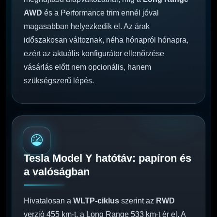
AWD
és a Performance trim ennél jóval
magasabban helyezkedik el. Az árak
időszakosan változnak, néha hónapról hónapra,
ezért az aktuális konfigurátor ellenőrzése
vásárlás előtt nem opcionális, hanem
szükségszerű lépés.
Tesla Model Y hatótáv: papíron és
a valóságban
Hivatalosan a
WLTP-ciklus
szerint az
RWD
verzió 455 km-t, a Long Range 533 km-t ér el. A