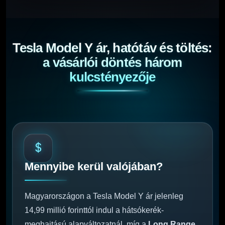
Tesla Model Y ár, hatótáv és töltés:
a vásárlói döntés három
kulcstényezője
Mennyibe kerül valójában?
Magyarországon a Tesla Model Y ár jelenleg
14,99 millió forinttól indul a hátsókerék-
meghajtású alapváltozatnál, míg a
Long Range