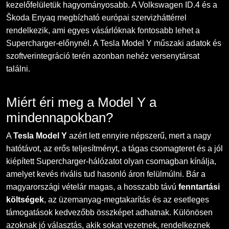
kezelőfelületük hagyományosabb. A Volkswagen ID.4 és a
Škoda Enyaq megbízható európai szervizháttérrel
rendelkezik, ami egyes vásárlóknak fontosabb lehet a
Supercharger-előnynél. A Tesla Model Y műszaki adatok és
szoftverintegráció terén azonban nehéz versenytársat
találni.
Miért éri meg a Model Y a
mindennapokban?
A
Tesla Model Y
azért lett ennyire népszerű, mert a nagy
hatótávot, az erős teljesítményt, a tágas csomagteret és a jól
kiépített Supercharger-hálózatot olyan csomagban kínálja,
amelyet kevés rivális tud hasonló áron felülmúlni. Bár a
magyarországi vételár magas, a hosszabb távú
fenntartási
költségek
, az üzemanyag-megtakarítás és az esetleges
támogatások kedvezőbb összképet adhatnak. Különösen
azoknak jó választás, akik sokat vezetnek, rendelkeznek